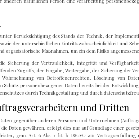
r anderen natürlichen Person eine Verarbeitung personenbezog
n
 unter Berücksichtigung des Stands der Technik, der Implement
wie der unterschiedlichen Eintrittswahrscheinlichkeit und Schwe
und organisatorische Maßnahmen, um ein dem Risiko angemessene
 Sicherung der Vertraulichkeit, Integrität und Verfügbarkei
ffenden Zugriffs, der Eingabe, Weitergabe, der Sicherung der V
ine Wahrnehmung von Betroffenenrechten, Löschung von Dat
en Schutz personenbezogener Daten bereits bei der Entwicklun
enschutzes durch Technikgestaltung und durch datenschutzfreund
ftragsverarbeitern und Dritten
Daten gegenüber anderen Personen und Unternehmen (Auftragsve
f die Daten gewähren, erfolgt dies nur auf Grundlage einer geset
ister, gem. Art. 6 Abs. 1 lit. b DSGVO zur Vertragserfüllung er