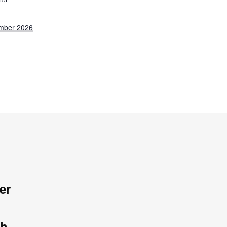
mber 2026
er
ch