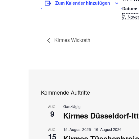
Zum Kalender hinzufügen
Datum:
7. Nove
Kirmes Wickrath
Kommende Auftritte
Ganztägig
AUG.
9
Kirmes Düsseldorf-Itt
15. August 2026
-
16. August 2026
AUG.
15
Kirmes Tüschenbroi